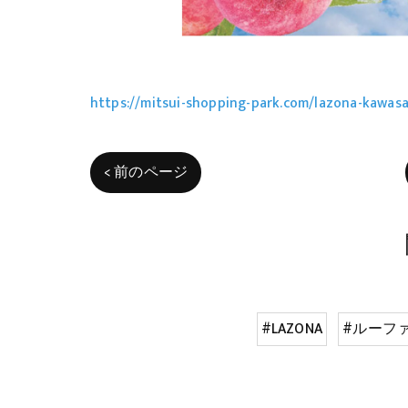
https://mitsui-shopping-park.com/lazona-kawas
< 前のページ
#LAZONA
#ルーフ