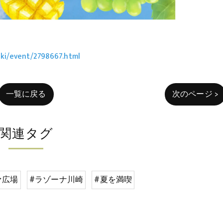
aki/event/2798667.html
一覧に戻る
次のページ >
関連タグ
ァ広場
#ラゾーナ川崎
#夏を満喫