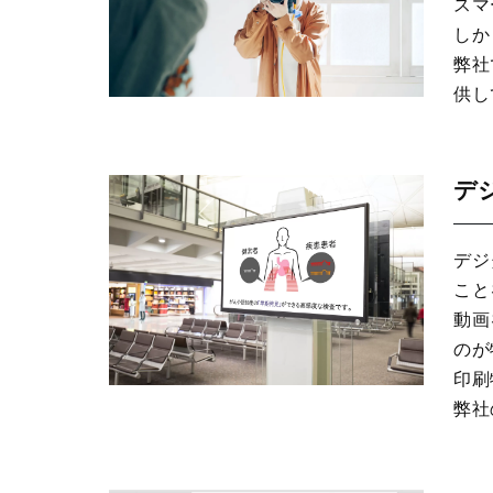
スマ
しか
弊社
供し
デ
デジ
こと
動画
のが
印刷
弊社