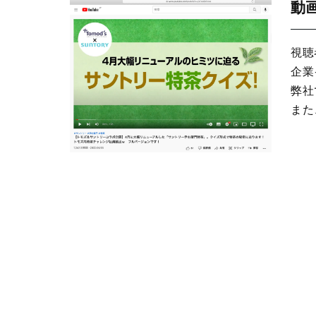
動
視聴
企業
弊社
また