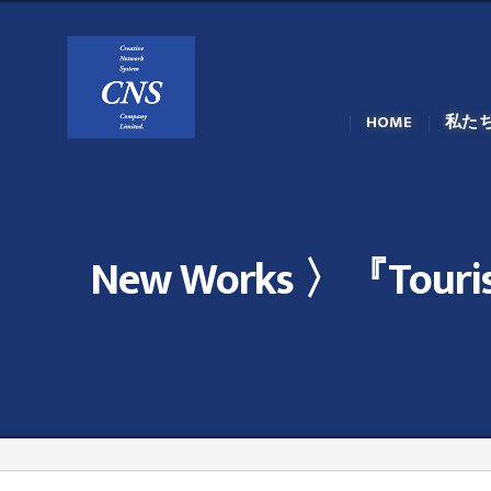
HOME
私た
New Works 〉『Tour