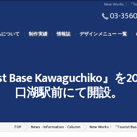
New Works 〉『
03-3560
ちについて
制作実績
情報誌
デザインメニュー 一覧
ist Base Kawaguchik
口湖駅前にて開設。
TOP
News - Information - Column
New Works 〉『Touris